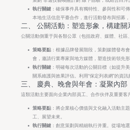
策劃“非遺技藝喚醒計劃”線下體驗，或結合白
執行關鍵
：確保事件具有獨特性、參與性和可傳
本地生活信息平臺合作，進行活動發布與招募，
二、 公關活動：塑造形象，構建關
公關活動側重于與各類公眾（包括政府、媒體、社區
策略要點
：根據品牌發展階段，策劃媒體發布會
會，邀請行業專家與地方媒體，塑造技術領先形
執行關鍵
：明確每次活動的公關目標（如提升美
關系維護與效果評估。利用“保定列表網”的資
三、 慶典、晚會與年會：凝聚內部
這類活動主要面向企業內部員工、合作伙伴及重要客
策略要點
：將企業核心價值與文化融入活動主題
工、展望未來。
執行關鍵
：創意策劃與精細執行并重。從場地選