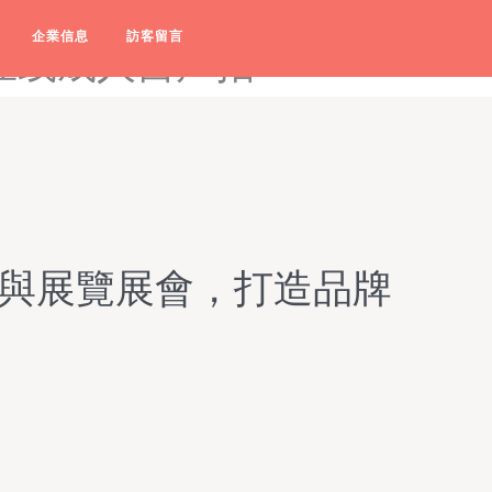
线高清日韩一区熟女-在线肛交-
企業信息
訪客留言
在线成人自产拍
動與展覽展會，打造品牌