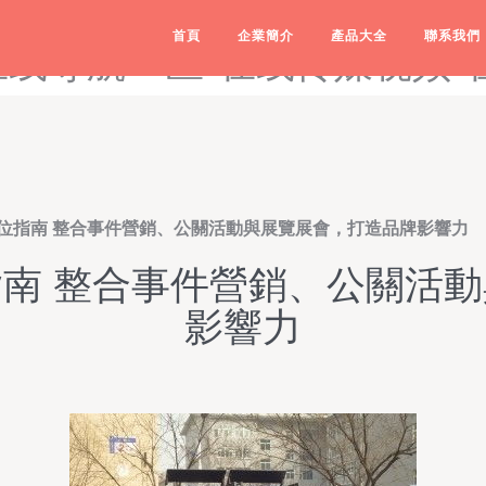
1传媒成人-在线观看91-在
首頁
企業簡介
產品大全
聯系我們
在线导航一区-在线传媒视频-
位指南 整合事件營銷、公關活動與展覽展會，打造品牌影響力
南 整合事件營銷、公關活
影響力