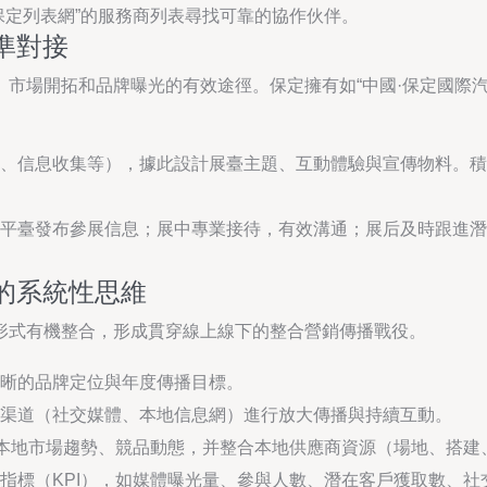
保定列表網”的服務商列表尋找可靠的協作伙伴。
準對接
市場開拓和品牌曝光的有效途徑。保定擁有如“中國·保定國際
、信息收集等），據此設計展臺主題、互動體驗與宣傳物料。積
平臺發布參展信息；展中專業接待，有效溝通；展后及時跟進潛
的系統性思維
形式有機整合，形成貫穿線上線下的整合營銷傳播戰役。
晰的品牌定位與年度傳播目標。
渠道（社交媒體、本地信息網）進行放大傳播與持續互動。
察本地市場趨勢、競品動態，并整合本地供應商資源（場地、搭
指標（KPI），如媒體曝光量、參與人數、潛在客戶獲取數、