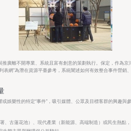
與推廣離不開專業、系統且富有創意的策劃執行。保定，作為京
定列表網”為潛在資源平臺參考，系統闡述如何有效整合事件營銷
量
響或娛樂性的特定“事件”，吸引媒體、公眾及目標客群的興趣與
署、古蓮花池）、現代產業（新能源、高端制造）或民生熱點，