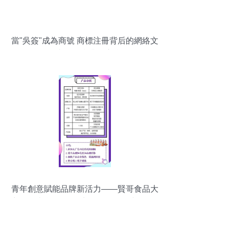
當"吳簽"成為商號 商標注冊背后的網絡文
化與公關產業的交織
青年創意賦能品牌新活力——賢哥食品大
廣節學院獎2019秋季征集活動優秀作品欣
賞與公關策劃啟示