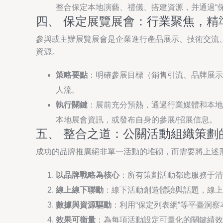
整合保定本地演藝、禮儀、搭建資源，并通過“
四、 保定展覽展會：行業聚焦，精
參與或主辦展覽展會是企業進行產品展示、技術交流、
資源。
策略要點
：明確參展目標（銷售引流、品牌展示
人流。
執行關鍵
：展前充分預熱，通過行業媒體和本地
本地展會資訊，或發布自身的參展/招展信息。
五、 整合之道：公關活動組織策劃
成功的品牌推廣絕非單一活動的堆砌，而需要將上述
以品牌戰略為核心
：所有策劃活動都應服務于清
線上線下聯動
：線下活動創造體驗與話題，線上
數據與資源驅動
：利用“保定列表網”等平臺洞
效果可衡量
：為每項活動設定可量化的關鍵績效