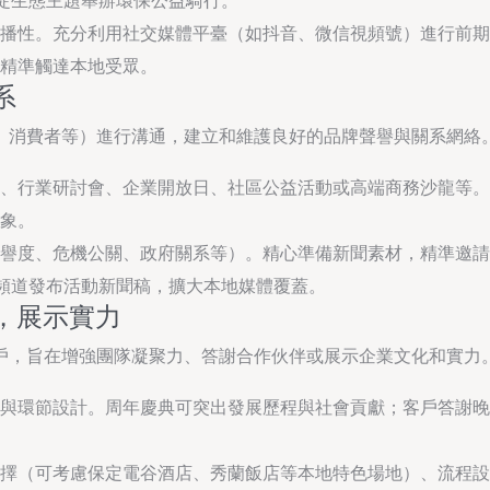
洋淀生態主題舉辦環保公益騎行。
播性。充分利用社交媒體平臺（如抖音、微信視頻號）進行前期
精準觸達本地受眾。
系
、消費者等）進行溝通，建立和維護良好的品牌聲譽與關系網絡
、行業研討會、企業開放日、社區公益活動或高端商務沙龍等。
象。
譽度、危機公關、政府關系等）。精心準備新聞素材，精準邀請
訊頻道發布活動新聞稿，擴大本地媒體覆蓋。
，展示實力
戶，旨在增強團隊凝聚力、答謝合作伙伴或展示企業文化和實力
與環節設計。周年慶典可突出發展歷程與社會貢獻；客戶答謝晚
擇（可考慮保定電谷酒店、秀蘭飯店等本地特色場地）、流程設