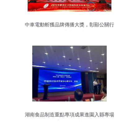
中車電動斬獲品牌傳播大獎，彰顯公關行
業“奧斯卡”實力
湖南食品制造重點專項成果進園入縣專場
活動在益陽隆重舉行，助力產業升級與鄉
村振興